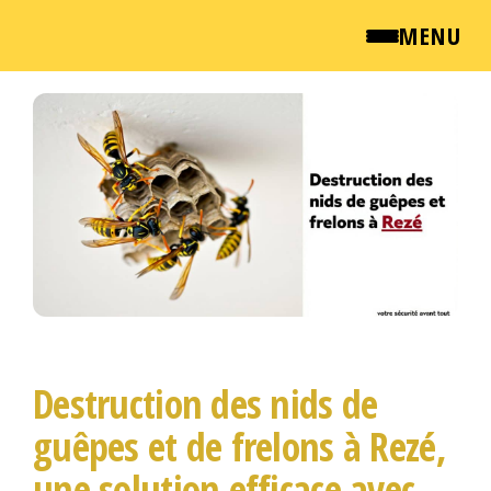
MENU
Passer
QUI SOMMES NOUS ?
ce
contenu
NEWSROOM
TARIFS
ENGLISH
CONTACT
Destruction des nids de
guêpes et de frelons à Rezé,
une solution efficace avec