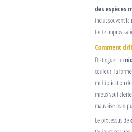
des espèces 
inclut souvent la
toute improvisati
Comment diffé
Distinguer un
ni
couleur, la forme
multiplication des
mieux vaut aler
mauvaise manipul
Le processus de
toujours par une 