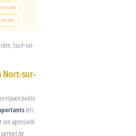
LLO FRELONS
LO FRELONS
Erdre, Sucé-sur-
à Nort-sur-
un espace public
mportants
tels
son agressivité.
permet de