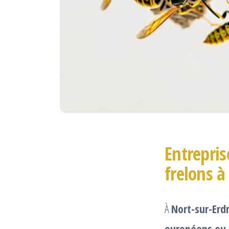
Entrepris
frelons à
À
Nort-sur-Erd
européens ou 