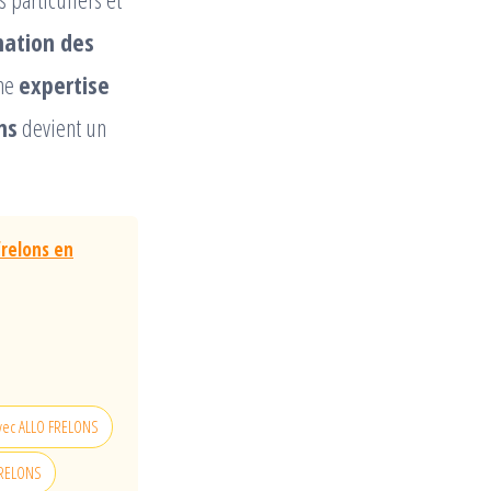
nation des
une
expertise
ns
devient un
frelons en
 avec ALLO FRELONS
 FRELONS