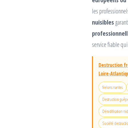
les professionnel
nuisibles
garant
professionnel
service fiable qu
Destruction fr
Loire-Atlanti
frelons nantes
Destruction guêpe
Dénidification ni
Société destructi