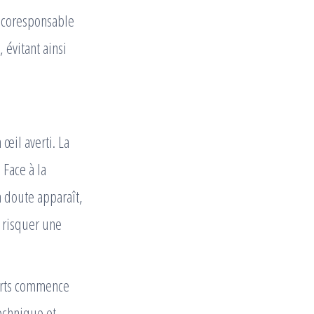
écoresponsable
 évitant ainsi
 œil averti. La
 Face à la
un doute apparaît,
 risquer une
erts commence
technique et