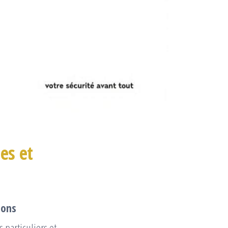
es et
lons
particuliers et