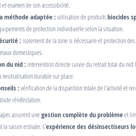
d et examen de son accessibilité.
la méthode adaptée :
utilisation de produits
biocides s
quipements de protection individuelle selon la situation.
écurité :
isolement de la zone si nécessaire et protection des
imaux domestiques.
n du nid :
intervention directe suivie du retrait total du nid 
u neutralisation durable sur place.
onseils :
vérification de la disparition totale de l’activité et
toute réinfestation.
étapes assurent une
gestion complète du problème
et lim
 la saison estivale. L’
expérience des désinsectiseurs l