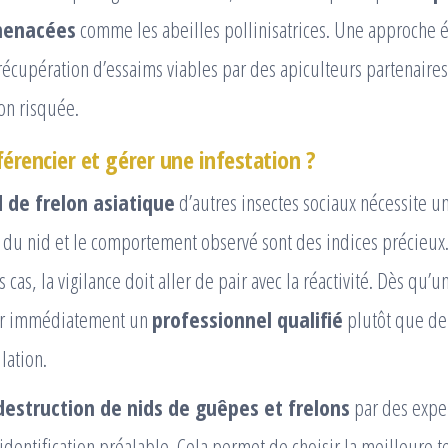
menacées
comme les abeilles pollinisatrices. Une approche 
 récupération d’essaims viables par des apiculteurs partenaires,
on risquée.
rencier et gérer une infestation ?
d de frelon asiatique
d’autres insectes sociaux nécessite un
 du nid et le comportement observé sont des indices précieux.
 cas, la vigilance doit aller de pair avec la réactivité. Dès qu’
ter immédiatement un
professionnel qualifié
plutôt que de
ation.
destruction de nids de guêpes et frelons
par des exp
identification préalable. Cela permet de choisir la meilleure 