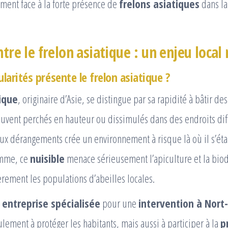
ment face à la forte présence de
frelons asiatiques
dans la
ntre le frelon asiatique : un enjeu local
ularités présente le frelon asiatique ?
ique
, originaire d’Asie, se distingue par sa rapidité à bâtir de
ouvent perchés en hauteur ou dissimulés dans des endroits diff
aux dérangements crée un environnement à risque là où il s’éta
omme, ce
nuisible
menace sérieusement l’apiculture et la biodi
èrement les populations d’abeilles locales.
e
entreprise spécialisée
pour une
intervention à Nort-
lement à protéger les habitants, mais aussi à participer à la
p