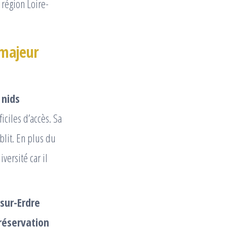
 région Loire-
 majeur
s
nids
iciles d’accès. Sa
blit. En plus du
versité car il
sur-Erdre
réservation