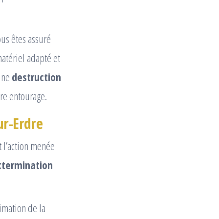
ous êtes assuré
atériel adapté et
 une
destruction
tre entourage.
ur-Erdre
t l’action menée
extermination
timation de la