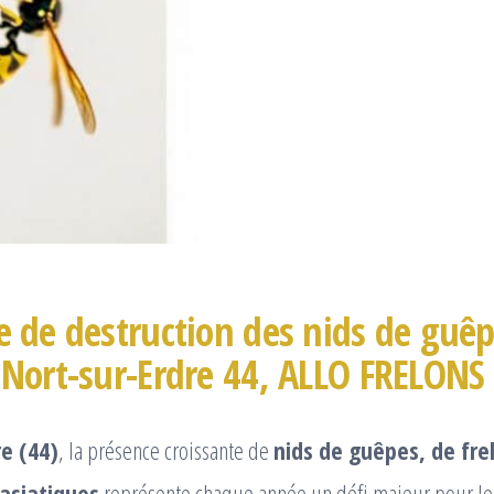
e de destruction des nids de guêp
 Nort-sur-Erdre 44, ALLO FRELONS
re (44)
, la présence croissante de
nids de guêpes, de fre
asiatiques
représente chaque année un défi majeur pour les 