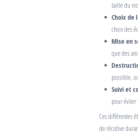
taille du ni
Choix de 
choix des é
Mise en s
que des an
Destructio
possible, o
Suivi et c
pour éviter 
Ces différentes 
de récidive durant