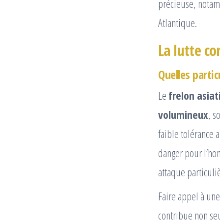
précieuse, notam
Atlantique.
La lutte co
Quelles partic
Le
frelon asiat
volumineux
, s
faible tolérance 
danger pour l’h
attaque particuli
Faire appel à un
contribue non seu