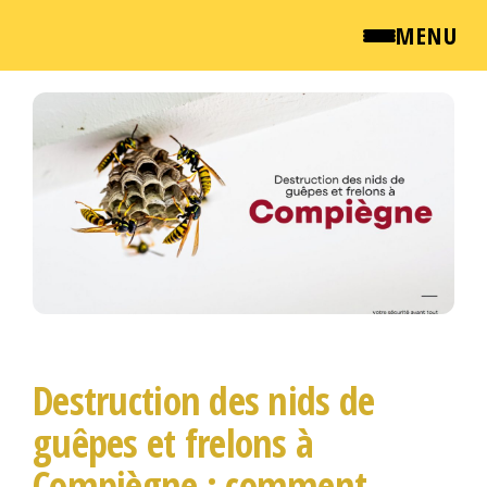
MENU
Passer
QUI SOMMES NOUS ?
ce
contenu
NEWSROOM
TARIFS
ENGLISH
CONTACT
Destruction des nids de
guêpes et frelons à
Compiègne : comment