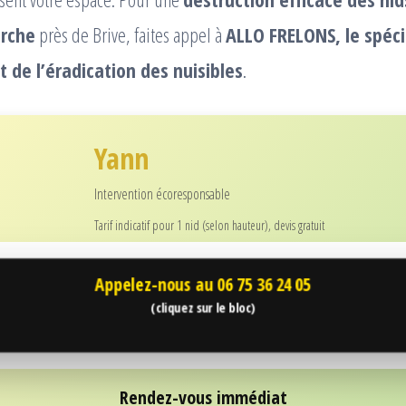
arche
près de Brive, faites appel à
ALLO FRELONS, le spéci
t de l’éradication des nuisibles
.
Yann
Intervention écoresponsable
Tarif indicatif pour 1 nid (selon hauteur), devis gratuit
Appelez-nous au
06 75 36 24 05
(cliquez sur le bloc)
Rendez-vous immédiat