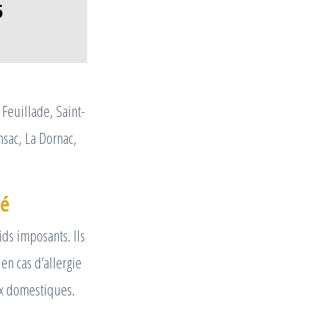
5
 Feuillade, Saint-
nsac, La Dornac,
té
ids imposants. Ils
en cas d’allergie
ux domestiques.