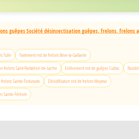
lons guêpes Société désinsectisation guêpes, frelons, frelons 
s Tulle
Traitement nid de frelons Brive-la-Gaillarde
on frelons Saint-Pantaléon-de-Larche
Enlèvement nid de guêpes Cublac
Nuisibl
 frelons Sainte-Fortunade
Dénidification nid de frelons Meymac
es Sainte-Féréole