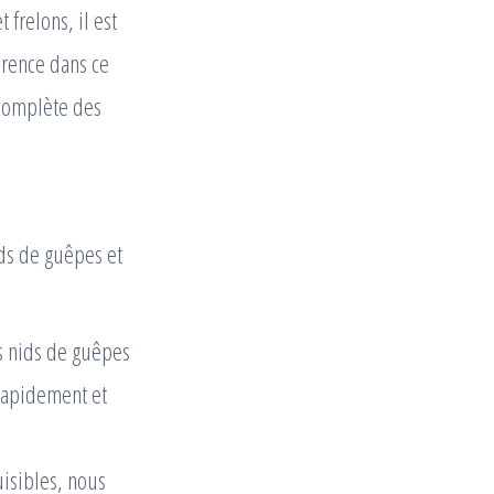
 frelons, il est
érence dans ce
 complète des
ids de guêpes et
s nids de guêpes
 rapidement et
isibles, nous