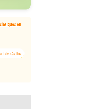
asiatiques en
es frelons Seilhac