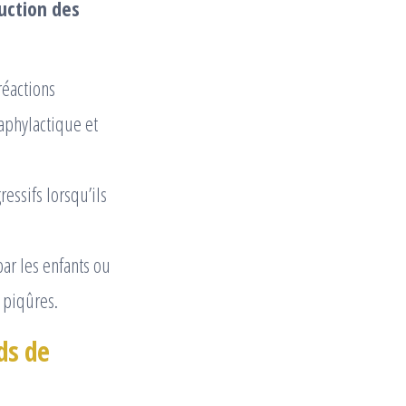
uction des
réactions
aphylactique et
essifs lorsqu’ils
par les enfants ou
 piqûres.
ds de