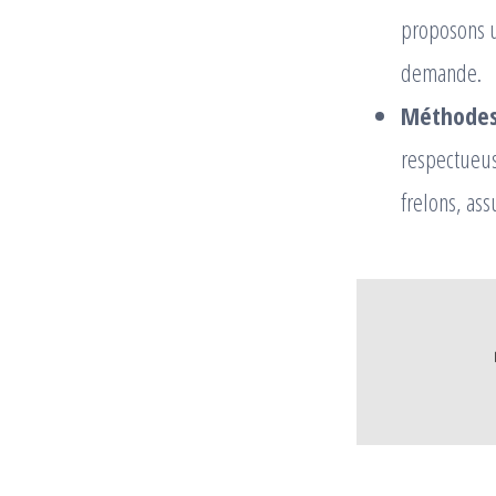
proposons u
demande.
Méthodes 
respectueus
frelons, ass