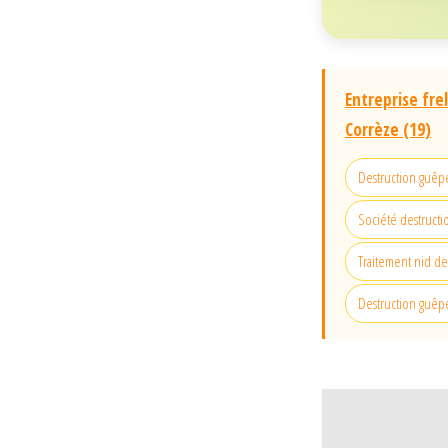
Entreprise fre
Corrèze (19)
Destruction guêpe
Société destructi
Traitement nid de
Destruction guêp