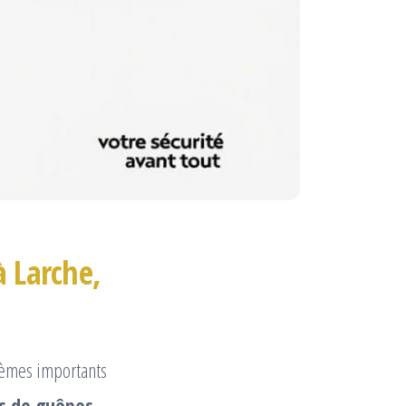
à Larche,
lèmes importants
ds de guêpes