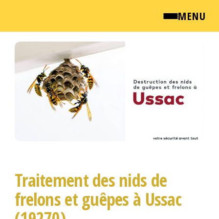
MENU
Passer
QUI SOMMES NOUS ?
ce
contenu
NEWSROOM
TARIFS
ENGLISH
CONTACT
Traitement des nids de
frelons et guêpes à Ussac
(19270)