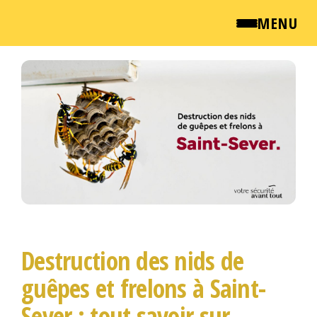
MENU
Passer
QUI SOMMES NOUS ?
ce
contenu
NEWSROOM
TARIFS
ENGLISH
CONTACT
Destruction des nids de
guêpes et frelons à Saint-
Sever : tout savoir sur