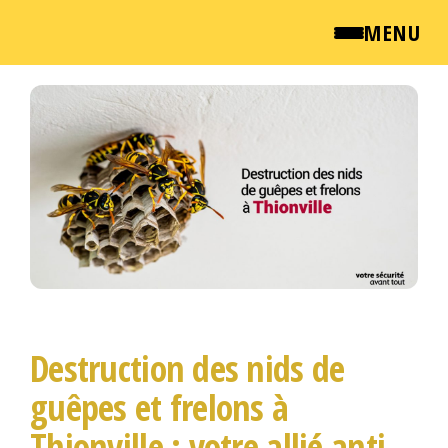
MENU
Passer
QUI SOMMES NOUS ?
ce
contenu
NEWSROOM
TARIFS
ENGLISH
CONTACT
Destruction des nids de
guêpes et frelons à
Thionville : votre allié anti-