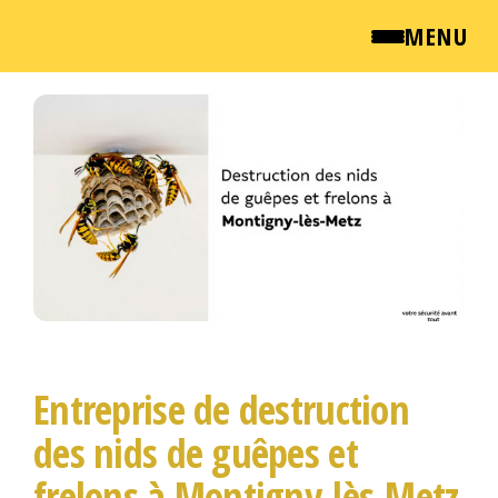
MENU
Passer
QUI SOMMES NOUS ?
ce
contenu
NEWSROOM
TARIFS
ENGLISH
CONTACT
Entreprise de destruction
des nids de guêpes et
frelons à Montigny-lès-Metz