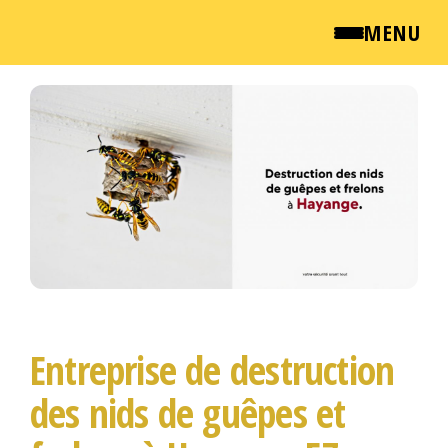
MENU
Passer
QUI SOMMES NOUS ?
ce
contenu
NEWSROOM
TARIFS
ENGLISH
CONTACT
Entreprise de destruction
des nids de guêpes et