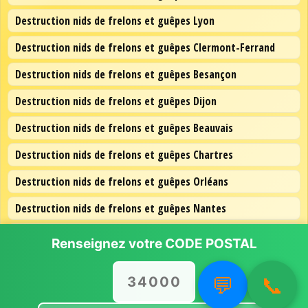
Destruction nids de frelons et guêpes Lyon
Destruction nids de frelons et guêpes Clermont-Ferrand
Destruction nids de frelons et guêpes Besançon
Destruction nids de frelons et guêpes Dijon
Destruction nids de frelons et guêpes Beauvais
Destruction nids de frelons et guêpes Chartres
Destruction nids de frelons et guêpes Orléans
Destruction nids de frelons et guêpes Nantes
Nous utilisons des cookies
Destruction nids de frelons et guêpes Lille
Renseignez votre
CODE POSTAL
pour vous offrir la meilleure
expérience sur notre site.
Destruction nids de frelons et guêpes Paris
Vous pouvez en savoir plus
💬
📞
sur les cookies que nous
utilisons ou les désactiver