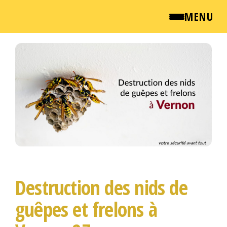
MENU
Passer
QUI SOMMES NOUS ?
ce
contenu
NEWSROOM
TARIFS
ENGLISH
CONTACT
Destruction des nids de
guêpes et frelons à