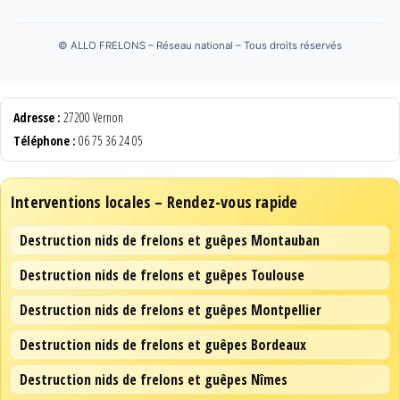
©
ALLO FRELONS – Réseau national – Tous droits réservés
Adresse :
27200 Vernon
Téléphone :
06 75 36 24 05
Interventions locales – Rendez-vous rapide
Destruction nids de frelons et guêpes Montauban
Destruction nids de frelons et guêpes Toulouse
Destruction nids de frelons et guêpes Montpellier
Destruction nids de frelons et guêpes Bordeaux
Destruction nids de frelons et guêpes Nîmes