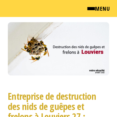
MENU
Passer
QUI SOMMES NOUS ?
ce
contenu
NEWSROOM
TARIFS
ENGLISH
CONTACT
Entreprise de destruction
des nids de guêpes et
frelons à Louviers 27 :