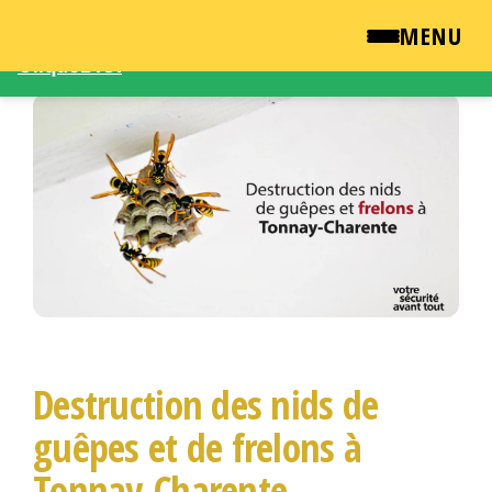
Une demande d'intervention – Une question ?
MENU
Cliquez ICI
Passer
QUI SOMMES NOUS ?
ce
contenu
NEWSROOM
TARIFS
ENGLISH
CONTACT
Destruction des nids de
guêpes et de frelons à
Tonnay-Charente