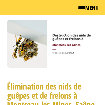
MENU
Passer
QUI SOMMES NOUS ?
ce
contenu
NEWSROOM
TARIFS
ENGLISH
CONTACT
Élimination des nids de
guêpes et de frelons à
Montceau-les-Mines, Saône-