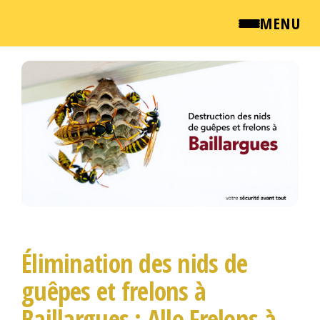
MENU
Passer
QUI SOMMES NOUS ?
ce
contenu
NEWSROOM
TARIFS
ENGLISH
CONTACT
Élimination des nids de
guêpes et frelons à
Baillargues : Allo Frelons à