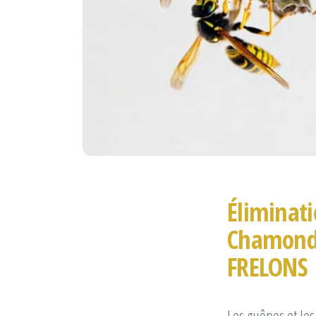
Éliminati
Chamond, 
FRELONS
Les guêpes et les