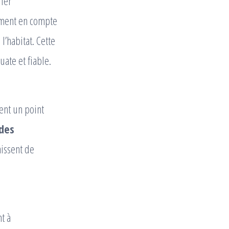
fier
lement en compte
l’habitat. Cette
ate et fiable.
ent un point
des
nissent de
t à