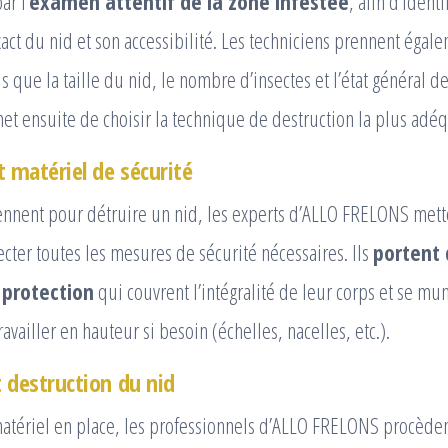
r l’
examen attentif de la zone infestée
, afin d’identi
ct du nid et son accessibilité. Les techniciens prennent éga
ls que la taille du nid, le nombre d’insectes et l’état général de 
et ensuite de choisir la technique de destruction la plus adéqu
t matériel de sécurité
iennent pour détruire un nid, les experts d’ALLO FRELONS mett
cter toutes les mesures de sécurité nécessaires. Ils
portent 
protection
qui couvrent l’intégralité de leur corps et se mu
ravailler en hauteur si besoin (échelles, nacelles, etc.).
 destruction du nid
matériel en place, les professionnels d’ALLO FRELONS procèden