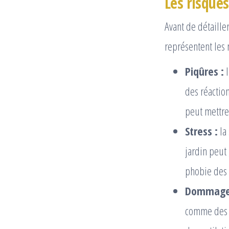
Les risques
Avant de détaille
représentent les 
Piqûres :
l
des réaction
peut mettre
Stress :
la 
jardin peut
phobie des 
Dommage
comme des p