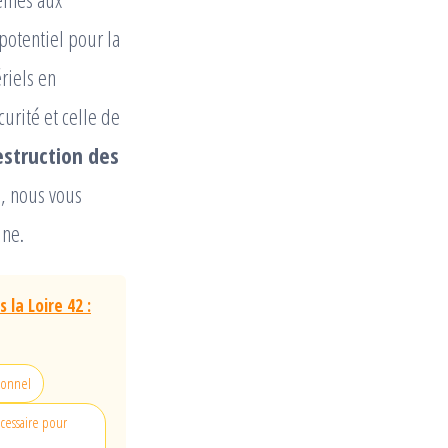
otentiel pour la
riels en
urité et celle de
estruction des
le, nous vous
ine.
la Loire 42 :
sionnel
écessaire pour