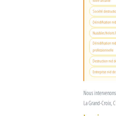
votre sécurité
Société destructi
Dénidification ni
Nuisibles frelons 
Dénidification ni
professionnelle
Destruction nid d
Entreprise nid de
Nous intervenons
La Grand-Croix, C