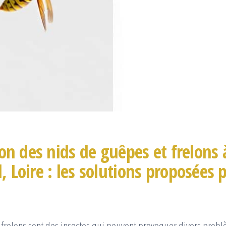
on des nids de guêpes et frelons 
Loire : les solutions proposées 
 frelons sont des insectes qui peuvent provoquer divers prob