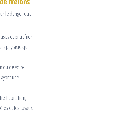
 de frelons
 sur le danger que
uses et entraîner
’anaphylaxie qui
n ou de votre
s ayant une
tre habitation,
ères et les tuyaux