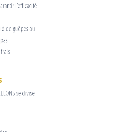
rantir l’efficacité
nid de guêpes ou
 pas
frais
s
FRELONS se divise