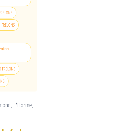
O FRELONS
LLO FRELONS
ention
LLO FRELONS
LONS
hamond, L'Horme,