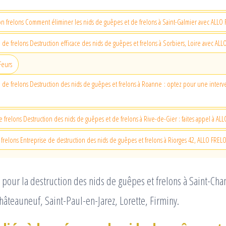
on frelons Comment éliminer les nids de guêpes et de frelons à Saint-Galmier avec ALL
d de frelons Destruction efficace des nids de guêpes et frelons à Sorbiers, Loire avec A
Feurs
d de frelons Destruction des nids de guêpes et frelons à Roanne : optez pour une interv
e frelons Destruction des nids de guêpes et de frelons à Rive-de-Gier : faites appel à A
 frelons Entreprise de destruction des nids de guêpes et frelons à Riorges 42, ALLO FRE
 pour la destruction des nids de guêpes et frelons à Saint-C
hâteauneuf, Saint-Paul-en-Jarez, Lorette, Firminy.