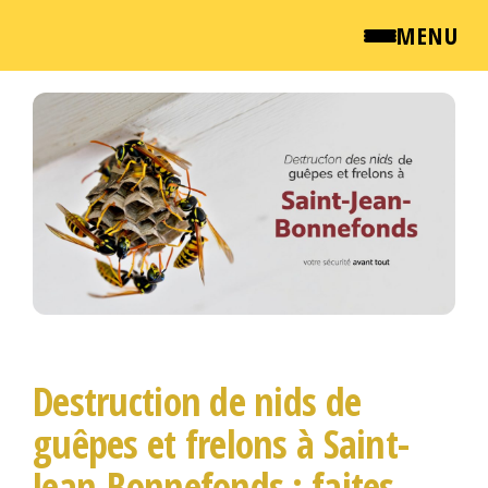
MENU
Passer
QUI SOMMES NOUS ?
ce
contenu
NEWSROOM
TARIFS
ENGLISH
CONTACT
Destruction de nids de
guêpes et frelons à Saint-
Jean-Bonnefonds : faites