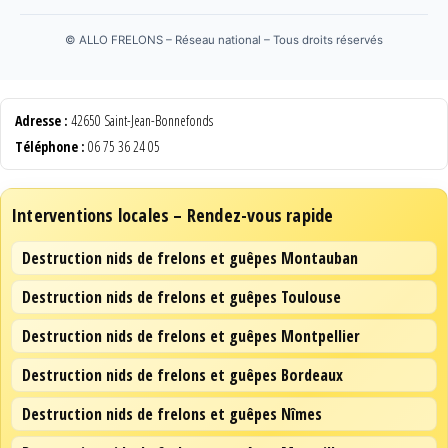
©
ALLO FRELONS – Réseau national – Tous droits réservés
Adresse :
42650 Saint-Jean-Bonnefonds
Téléphone :
06 75 36 24 05
Interventions locales – Rendez-vous rapide
Destruction nids de frelons et guêpes Montauban
Destruction nids de frelons et guêpes Toulouse
Destruction nids de frelons et guêpes Montpellier
Destruction nids de frelons et guêpes Bordeaux
Destruction nids de frelons et guêpes Nîmes