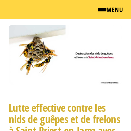
MENU
Passer
QUI SOMMES NOUS ?
ce
contenu
NEWSROOM
TARIFS
ENGLISH
CONTACT
Lutte effective contre les
nids de guêpes et de frelons
à Saint-Priest-en-Jarez avec