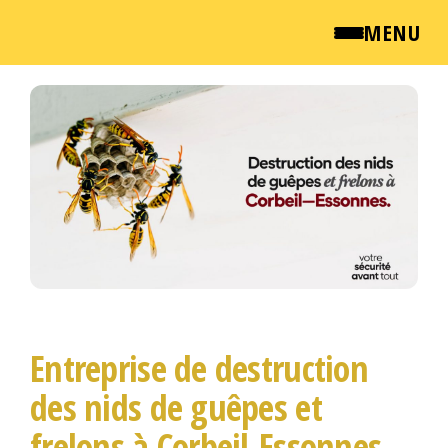
MENU
Passer
QUI SOMMES NOUS ?
ce
contenu
NEWSROOM
TARIFS
ENGLISH
CONTACT
Entreprise de destruction
des nids de guêpes et
frelons à Corbeil-Essonnes