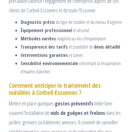
précaution valorise l’engagement de l’entreprise auprès de ses
clients de Corbeil-Essonnes et de toute l’Essonne.
Diagnostic précis
du type de nuisible et du niveau d’urgence
Équipement professionnel
et sécurisé
Méthodes variées
adaptées au lieu d’implantation
Transparence des tarifs
et possibilité de
devis détaillé
Interventions garanties
et suivies
Sensibilité environnementale
concernant la récupération
d’essaims d’abeilles
Comment anticiper le traitement des
nuisibles à Corbeil-Essonnes ?
Mettre en place quelques
gestes préventifs
limite bien
souvent l’installation de
nids de guêpes et frelons
dans les
jardins, greniers ou bâtiments annexes. Il convient de surveiller
régulièrement les zones propices et de reboucher dès que