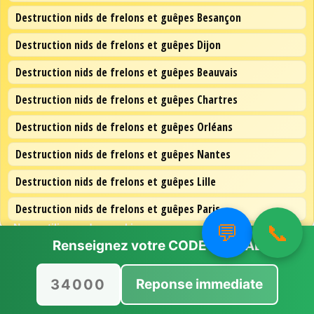
Destruction nids de frelons et guêpes Besançon
Destruction nids de frelons et guêpes Dijon
Destruction nids de frelons et guêpes Beauvais
Destruction nids de frelons et guêpes Chartres
Destruction nids de frelons et guêpes Orléans
Destruction nids de frelons et guêpes Nantes
Destruction nids de frelons et guêpes Lille
Destruction nids de frelons et guêpes Paris
💬
📞
Nous utilisons des cookies pour vous offrir la meilleure
expérience sur notre site.
Renseignez votre
CODE POSTAL
Vous pouvez en savoir plus sur les cookies que nous
utilisons ou les désactiver dans
paramètres
.
Reponse immediate
Accepter
Rejeter