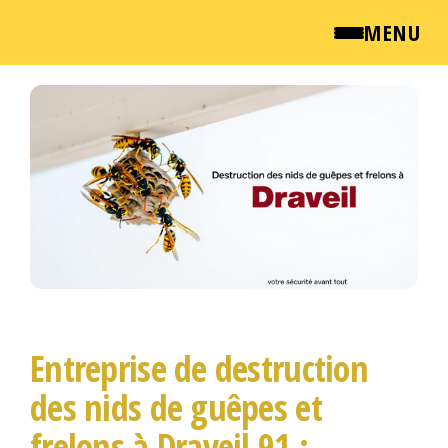
MENU
Passer
QUI SOMMES NOUS ?
ce
contenu
NEWSROOM
TARIFS
ENGLISH
CONTACT
Entreprise de destruction
des nids de guêpes et
frelons à Draveil 91 :