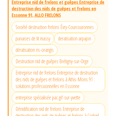
Entreprise nid de frelons et guêpes Entreprise de
destruction des nids de guêpes et frelons en
Essonne 91, ALLO FRELONS
Société destruction frelons Évry-Courcouronnes
punaises de lit massy
deratisation arpajon
dératisation ris-orangis
Destruction nid de guêpes Brétigny-sur-Orge
Entreprise nid de frelons Entreprise de destruction
des nids de guêpes et frelons à Athis-Mons 91 :
solutions professionnelles en Essonne
entreprise spécialisée pac gif-sur-yvette
Dénidification nid de frelons Entreprise de
destruction des nids de guêpes et frelons à Corbeil-