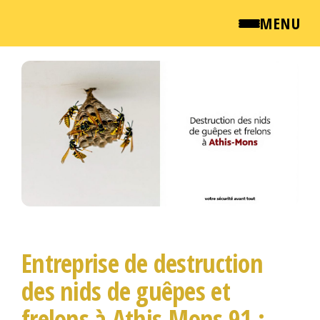
MENU
Passer
QUI SOMMES NOUS ?
ce
contenu
NEWSROOM
TARIFS
ENGLISH
CONTACT
Entreprise de destruction
des nids de guêpes et
frelons à Athis-Mons 91 :