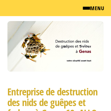
MENU
Passer
QUI SOMMES NOUS ?
ce
contenu
NEWSROOM
TARIFS
ENGLISH
CONTACT
Entreprise de destruction
des nids de guêpes et