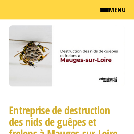
MENU
Passer
QUI SOMMES NOUS ?
ce
contenu
NEWSROOM
TARIFS
ENGLISH
CONTACT
Entreprise de destruction
des nids de guêpes et
frelons à Mauges-sur-Loire