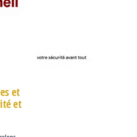
es et
ité et
relons