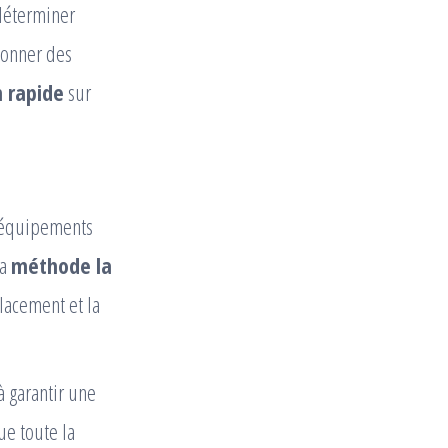
déterminer
donner des
n rapide
sur
 équipements
la
méthode la
lacement et la
à garantir une
ue toute la