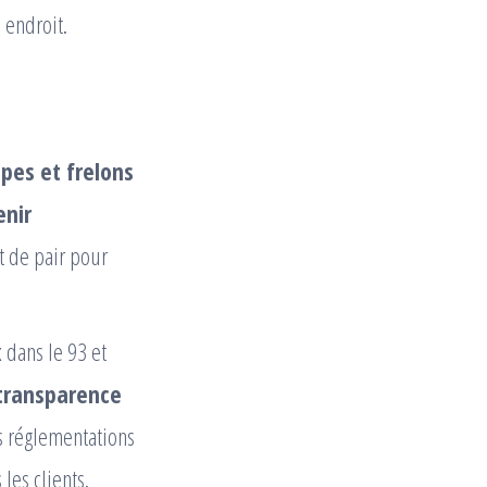
 endroit.
pes et frelons
enir
t de pair pour
x
dans le 93 et
transparence
es réglementations
les clients.