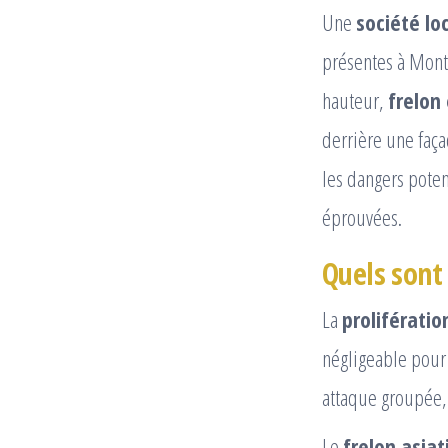
Une
société l
présentes à Mont
hauteur,
frelon
derrière une faça
les dangers poten
éprouvées.
Quels sont 
La
prolifératio
négligeable pour
attaque groupée, 
Le
frelon asiat