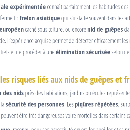
ocale expérimentée
connaît parfaitement les habitudes des
fermeil :
frelon asiatique
qui s’installe souvent dans les a
 européen
caché sous toiture, ou encore
nid de guêpes
dan
de. L’expérience acquise permet de détecter efficacement les n
tiels et de procéder à une
élimination sécurisée
selon de
les risques liés aux nids de guêpes et f
n des nids
près des habitations, jardins ou écoles représent
 la
sécurité des personnes
. Les
piqûres répétées
, sur
peuvent être très dangereuses voire mortelles dans certains ca
ique
, reconnu pour son agressivité envers les abeilles et sa 