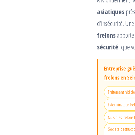
asiatiques
près
d’insécurité. Un
frelons
apporte 
sécurité
, que vo
Entreprise guê
frelons en Sei
Traitement nid de
Exterminateur fre
Nuisibles frelons 
Société destructio