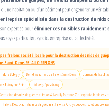
 d’une habitation ou d’un bâtiment peut engendrer un véritab
e
entreprise spécialisée dans la destruction de nids
son expertise pour
éliminer ces nuisibles rapidement 
us soyez particulier, syndic, entreprise ou collectivité.
pes frelons Société locale pour la destruction des nids de guê
ne-Saint-Denis 93. ALLO FRELONS
 frelons Bobigny
Dénidification nid de frelons Saint-Denis
punaises de lit aulna
lons Épinay-sur-Seine
nid de guêpes drancy
Destruction des nids de guêpes et frelons à Neuilly-Plaisance 93 : l’expertise locale en ac
n frelons Destruction des nids de guêpes et frelons à Clichy-sous-Bois : solutions profess