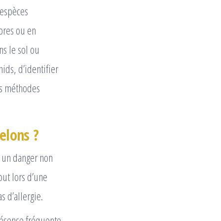
 espèces
rbres ou en
s le sol ou
ids, d’identifier
s méthodes
relons ?
e un danger non
tout lors d’une
s d’allergie.
présence fréquente