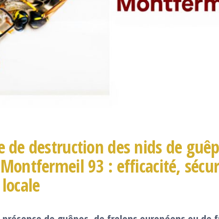
e de destruction des nids de guêp
 Montfermeil 93 : efficacité, sécur
 locale
a
présence de guêpes, de frelons européens ou de f