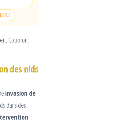
FRELONS
eil, Coubron,
on des nids
une
invasion de
ids dans des
ntervention