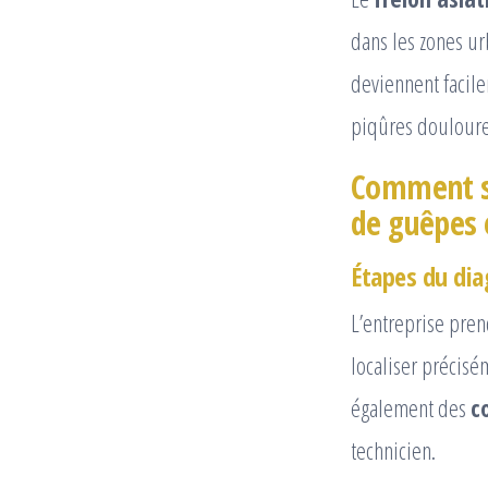
dans les zones ur
deviennent facile
piqûres douloure
Comment se
de guêpes e
Étapes du dia
L’entreprise pren
localiser précisé
également des
c
technicien.