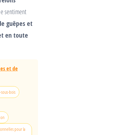
le sentiment
 de guêpes et
et en toute
pes et de
y-sous-bois
tion
ionnelles pour la