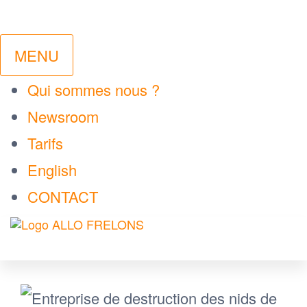
MENU
Qui sommes nous ?
Newsroom
Tarifs
English
CONTACT
ALLO
Votre
Passer
technicien
FRELONS
local de
ce
confiance
contenu