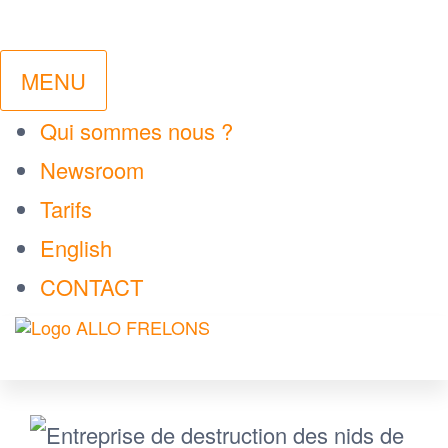
MENU
Qui sommes nous ?
Newsroom
Tarifs
English
CONTACT
ALLO
Votre
Passer
technicien
FRELONS
local de
ce
confiance
contenu