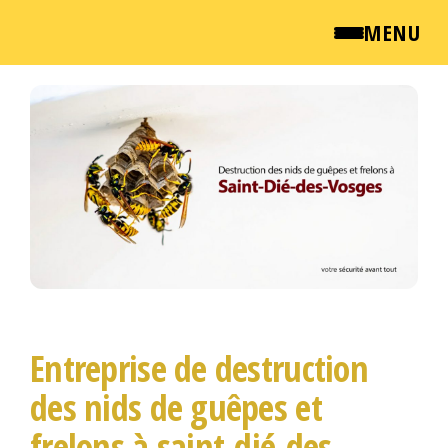
MENU
Passer
QUI SOMMES NOUS ?
ce
contenu
NEWSROOM
TARIFS
ENGLISH
CONTACT
Entreprise de destruction
des nids de guêpes et
frelons à saint-dié-des-