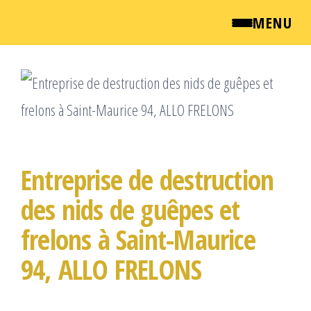
MENU
Passer
QUI SOMMES NOUS ?
ce
NEWSROOM
contenu
TARIFS
Entreprise de destruction
ENGLISH
des nids de guêpes et
CONTACT
frelons à Saint-Maurice
94, ALLO FRELONS