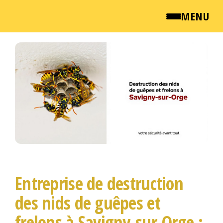
MENU
Passer
QUI SOMMES NOUS ?
ce
contenu
NEWSROOM
TARIFS
ENGLISH
CONTACT
Entreprise de destruction
des nids de guêpes et
frelons à Savigny-sur-Orge :