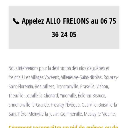
📞 Appelez ALLO FRELONS au 06 75
36 24 05
Nous intervenons pour la destruction des nids de guêpes et
frelons à Les Villages Vovéens, Villeneuve-Saint-Nicolas, Rouvray-
Saint-Florentin, Beauvilliers, Trancrainville, Prasville, Viabon,
Theuville, Louville-la-Chenard, Ymonville, Éole-en-Beauce,
Ermenonville-la-Grande, Fresnay-l'Évêque, Ouarville, Boisville-la-
Saint-Père, Moinville-la-Jeulin, Gommerville, Meslay-le-Vidame.
Comment reconnaître un nid de guêpes ou de