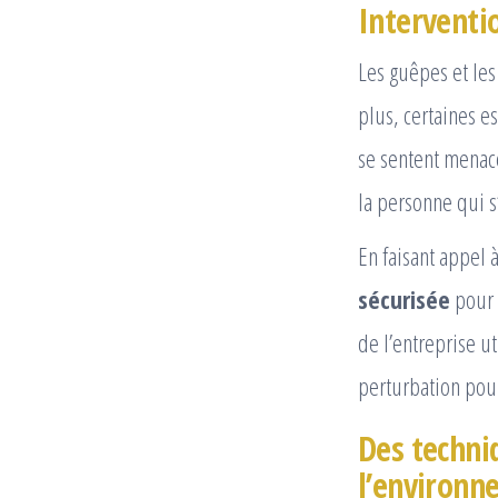
Interventi
Les guêpes et les
plus, certaines e
se sentent menac
la personne qui 
En faisant appel 
sécurisée
pour d
de l’entreprise u
perturbation pour
Des techni
l’environn