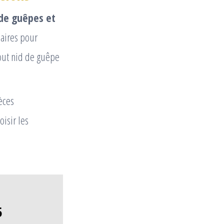
 de guêpes et
saires pour
tout nid de guêpe
èces
hoisir les
5