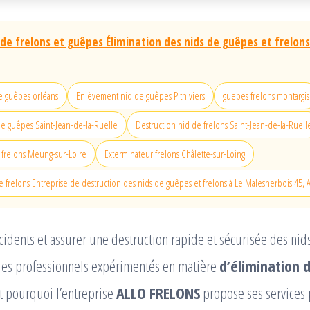
 de frelons et guêpes Élimination des nids de guêpes et frelons
e guêpes orléans
Enlèvement nid de guêpes Pithiviers
guepes frelons montargis
e guêpes Saint-Jean-de-la-Ruelle
Destruction nid de frelons Saint-Jean-de-la-Ruell
 frelons Meung-sur-Loire
Exterminateur frelons Châlette-sur-Loing
e frelons Entreprise de destruction des nids de guêpes et frelons à Le Malesherbois 45
cidents et assurer une destruction rapide et sécurisée des nids,
 des professionnels expérimentés en matière
d’élimination 
st pourquoi l’entreprise
ALLO FRELONS
propose ses services 