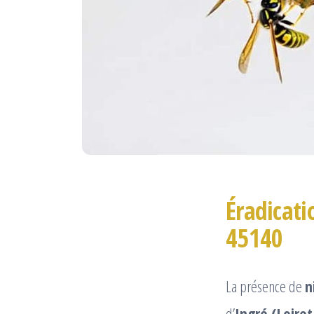
Éradicati
45140
La présence de
n
d’
Ingré (Loiret