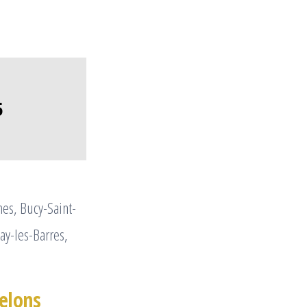
5
mes, Bucy-Saint-
ay-les-Barres,
relons