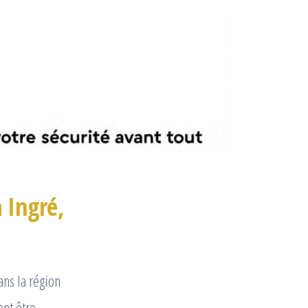
 Ingré,
ns la région
ent être