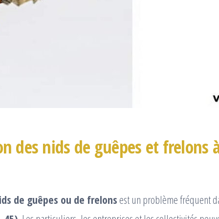
on des nids de guêpes et frelons à
ids de guêpes ou de frelons
est un problème fréquent da
, 45)
. Les particuliers, les entreprises et les collectivités peuv