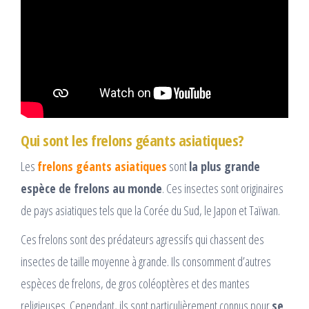
Qui sont les frelons géants asiatiques?
Les
frelons géants asiatiques
sont
la plus grande
espèce de frelons au monde
. Ces insectes sont originaires
de pays asiatiques tels que la Corée du Sud, le Japon et Taïwan.
Ces frelons sont des prédateurs agressifs qui chassent des
insectes de taille moyenne à grande. Ils consomment d’autres
espèces de frelons, de gros coléoptères et des mantes
religieuses. Cependant, ils sont particulièrement connus pour
se