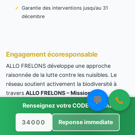
Garantie des interventions jusqu’au 31
décembre
Engagement écoresponsable
ALLO FRELONS développe une approche
raisonnée de la lutte contre les nuisibles. Le
réseau soutient activement la biodiversité à
travers
ALLO FRELONS – Mission
💬
📞
Nous utilisons des cookies pour vous offrir la meilleure
Repeuplement
, en partenariat avec
expérience sur notre site.
Renseignez votre
CODE POSTAL
Vous pouvez en savoir plus sur les cookies que nous utilisons ou
l’association J’Essaime Ma Planète
.
les désactiver dans
paramètres
.
Reponse immediate
Cet engagement vise la protection des
Accepter
Rejeter
pollinisateurs, la sensibilisation