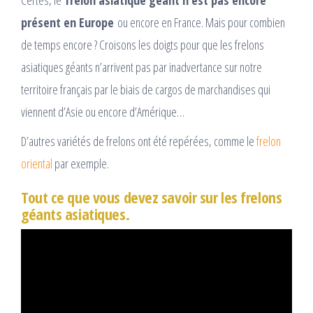
Certes, le
frelon asiatique géant n’est pas encore
présent en Europe
ou encore en France. Mais pour combien
de temps encore ? Croisons les doigts pour que les frelons
asiatiques géants n’arrivent pas par inadvertance sur notre
territoire français par le biais de cargos de marchandises qui
viennent d’Asie ou encore d’Amérique…
D’autres variétés de frelons ont été repérées, comme le
frelon
oriental
par exemple.
Tout ce que vous devez savoir sur les
frelons
géants asiatiques
.