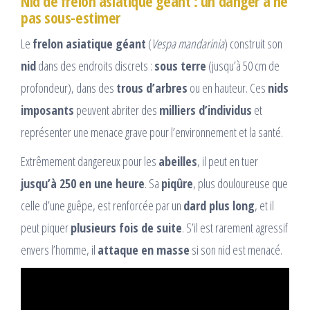
Nid de frelon asiatique géant : un danger à ne
pas sous-estimer
Le
frelon asiatique géant
(
Vespa mandarinia
) construit son
nid
dans des endroits discrets :
sous terre
(jusqu’à 50 cm de
profondeur), dans des
trous d’arbres
ou en hauteur. Ces
nids
imposants
peuvent abriter des
milliers d’individus
et
représenter une menace grave pour l’environnement et la santé.
Extrêmement dangereux pour les
abeilles
, il peut en tuer
jusqu’à 250 en une heure
. Sa
piqûre
, plus douloureuse que
celle d’une guêpe, est renforcée par un
dard plus long
, et il
peut piquer
plusieurs fois de suite
. S’il est rarement agressif
envers l’homme, il
attaque en masse
si son nid est menacé.