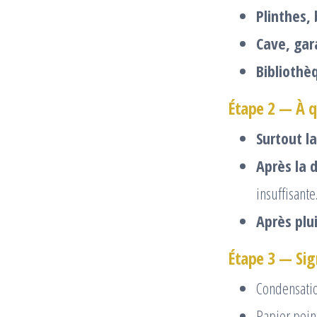
Plinthes, 
Cave, gar
Bibliothè
Étape 2 — À 
Surtout la
Après la 
insuffisante
Après plu
Étape 3 — Sig
Condensatio
Papier pein