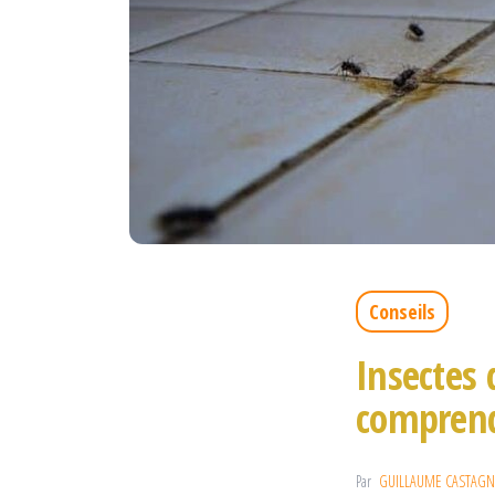
Conseils
Insectes 
comprend
Par
GUILLAUME CASTAGN