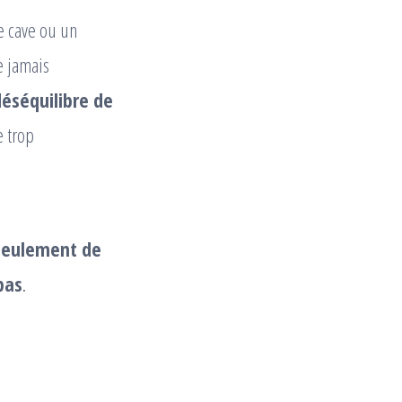
e cave ou un
e jamais
éséquilibre de
e trop
 seulement de
pas
.