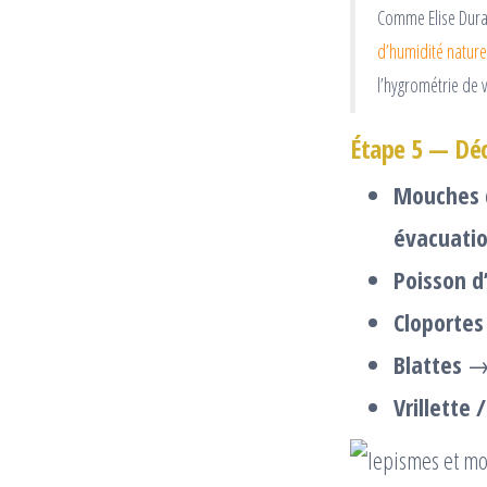
Comme Elise Dura
d’humidité nature
l’hygrométrie de 
Étape 5 — Déc
Mouches d
évacuati
Poisson d
Cloportes
Blattes
→ 
Vrillette 