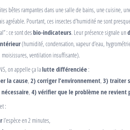
ites bêtes rampantes dans une salle de bains, une cuisine, un
ais agréable. Pourtant, ces insectes d’humidité ne sont presqu
al” : ce sont des
bio-indicateurs
. Leur présence signale un
d
ntérieur
(humidité, condensation, vapeur d’eau, hygrométri
 moisissures, ventilation insuffisante).
S, on appelle ça la
lutte différenciée
:
er la cause
,
2) corriger l’environnement
,
3) traiter
i nécessaire
,
4) vérifier que le problème ne revient 
t :
r
l’espèce en 2 minutes,