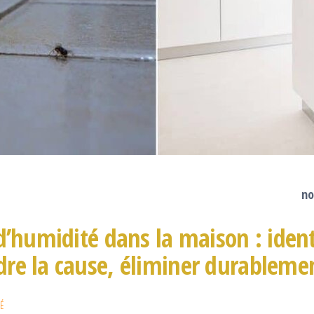
no
d’humidité dans la maison : ident
re la cause, éliminer durableme
É