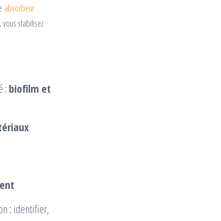
re
absorbeur
, vous stabilisez
é :
biofilm et
tériaux
gent