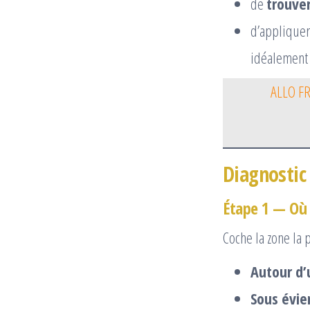
de
trouver
d’applique
idéalemen
ALLO F
Diagnostic
Étape 1 — Où 
Coche la zone la 
Autour d’
Sous évie