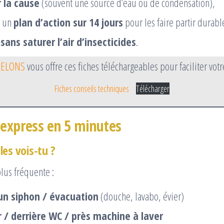
 la cause
(souvent une source d’eau ou de condensation),
r un
plan d’action sur 14 jours
pour les faire partir durab
t
sans saturer l’air d’insecticides
.
RELONS
vous offre ces fiches téléchargeables pour faciliter votre
Fiches conseils techniques
Télécharger
 express en 5 minutes
les vois-tu ?
plus fréquente :
un siphon / évacuation
(douche, lavabo, évier)
r / derrière WC / près machine à laver