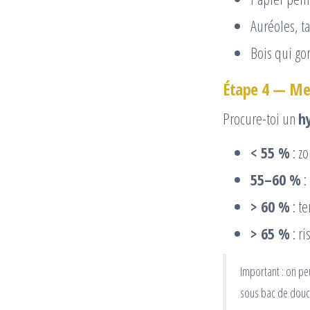
Auréoles, t
Bois qui gon
Étape 4 — Mes
Procure-toi un
h
< 55 %
: zo
55–60 %
:
> 60 %
: te
> 65 %
: ri
Important : on p
sous bac de douche