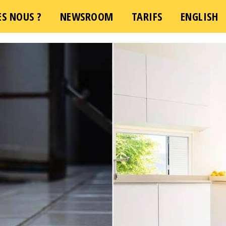
S NOUS ?
e demande d'intervention – Une question ?
NEWSROOM
TARIFS
ENGLISH
Cliquez 