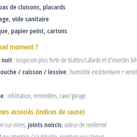
bas de cloisons, placards
age, vide sanitaire
que, papier peint, cartons
quel moment ?
 nuit
: suspicion plus forte de blattes/cafards et d’insectes trè
douche / cuisson / lessive
: humidité excédentaire + venti
.
ie
: infiltration, remontées, cave/garage.
nes associés (indices de cause)
n sur vitres,
joints noircis
, odeur de renfermé
t qui gondole / se décolle, peinture qui cloque