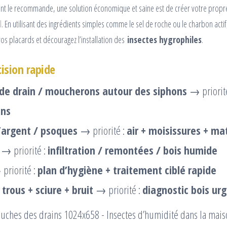
nt le recommande, une solution économique et saine est de créer votre prop
l
. En utilisant des ingrédients simples comme le sel de roche ou le charbon actif
vos placards et découragez l’installation des
insectes hygrophiles
.
ision rapide
e drain / moucherons autour des siphons
→ priorit
ons
’argent / psoques
→ priorité :
air + moisissures + ma
→ priorité :
infiltration / remontées / bois humide
priorité :
plan d’hygiène + traitement ciblé rapide
/ trous + sciure + bruit
→ priorité :
diagnostic bois ur