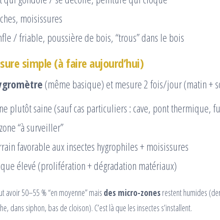
aches, moisissures
fle / friable, poussière de bois, “trous” dans le bois
ure simple (à faire aujourd’hui)
ygromètre
(même basique) et mesure 2 fois/jour (matin + so
ne plutôt saine (sauf cas particuliers : cave, pont thermique, fu
 zone “à surveiller”
rrain favorable aux insectes hygrophiles + moisissures
sque élevé (prolifération + dégradation matériaux)
eut avoir 50–55 % “en moyenne” mais
des micro-zones
restent humides (der
, dans siphon, bas de cloison). C’est là que les insectes s’installent.