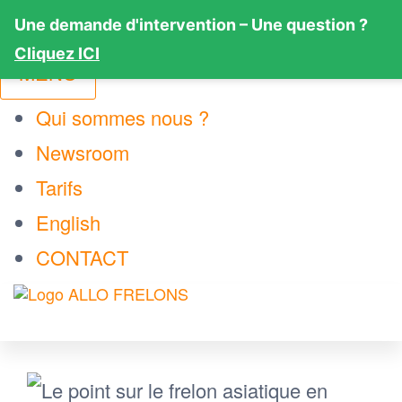
Une demande d'intervention – Une question ?
Cliquez ICI
MENU
Qui sommes nous ?
Newsroom
Tarifs
English
CONTACT
ALLO
Votre
Passer
technicien
FRELONS
local de
ce
confiance
contenu