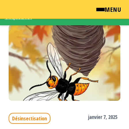
Une demande d'intervention – Une question ?
MENU
Cliquez ICI
Passer
QUI SOMMES NOUS ?
ce
contenu
NEWSROOM
TARIFS
ENGLISH
CONTACT
janvier 7, 2025
Désinsectisation