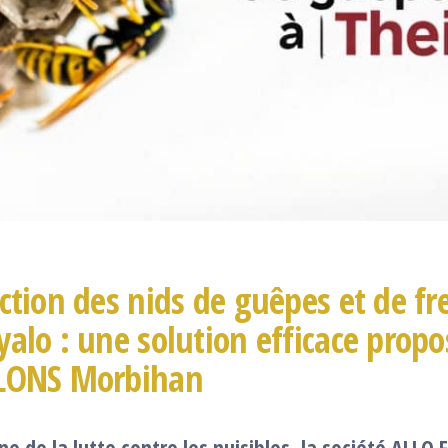
ction des nids de guêpes et de fr
alo : une solution efficace propo
LONS Morbihan
e de la lutte contre les nuisibles, la société ALLO 