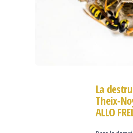
La destru
Theix-Noy
ALLO FRE
Dans le domain