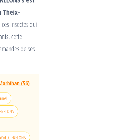
à Theix-
 ces insectes qui
nts, cette
demandes de ses
 Morbihan (56)
ërmel
O FRELONS
on d'ALLO FRELONS