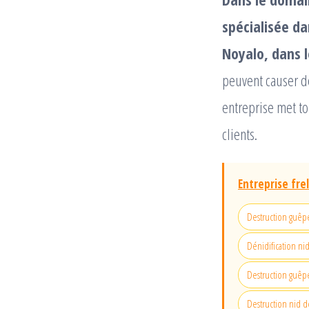
spécialisée da
Noyalo, dans 
peuvent causer de
entreprise met t
clients.
Entreprise fre
Destruction guêp
Dénidification ni
Destruction guêpe
Destruction nid d