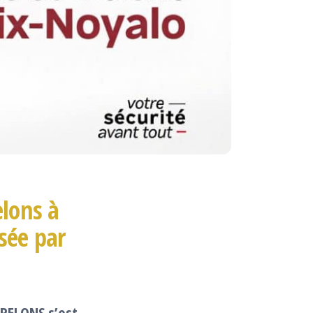
elons à
sée par
FRELONS s’est