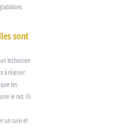
gradations
lles sont
 un technicien
n à réaliser.
 que les
ire le nid. Ils
er un suivi et