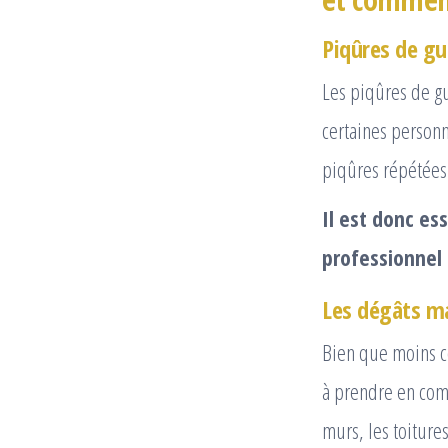
Piqûres de gu
Les piqûres de gu
certaines personn
piqûres répétées 
Il est donc es
professionnel 
Les dégâts ma
Bien que moins co
à prendre en com
murs, les toitures