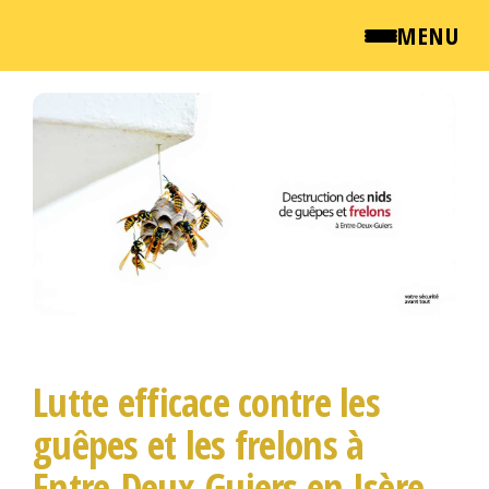
MENU
Passer
QUI SOMMES NOUS ?
ce
contenu
NEWSROOM
TARIFS
ENGLISH
CONTACT
Lutte efficace contre les
guêpes et les frelons à
Entre-Deux-Guiers en Isère