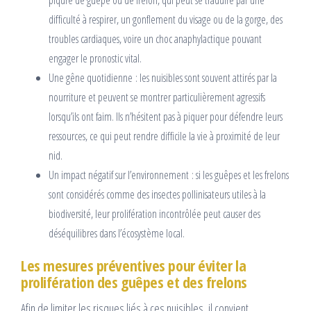
piqûre de guêpe ou de frelon, qui peut se traduire par une
difficulté à respirer, un gonflement du visage ou de la gorge, des
troubles cardiaques, voire un choc anaphylactique pouvant
engager le pronostic vital.
Une gêne quotidienne : les nuisibles sont souvent attirés par la
nourriture et peuvent se montrer particulièrement agressifs
lorsqu’ils ont faim. Ils n’hésitent pas à piquer pour défendre leurs
ressources, ce qui peut rendre difficile la vie à proximité de leur
nid.
Un impact négatif sur l’environnement : si les guêpes et les frelons
sont considérés comme des insectes pollinisateurs utiles à la
biodiversité, leur prolifération incontrôlée peut causer des
déséquilibres dans l’écosystème local.
Les mesures préventives pour éviter la
prolifération des guêpes et des frelons
Afin de limiter les risques liés à ces nuisibles, il convient