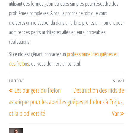
utilisant des formes géométriques simples pour résoudre des
problèmes complexes. Alors, la prochaine fois que vous
croiserez un nid suspendu dans un arbre, prenez un moment pour
admirer ces petits architectes ailés et leurs incroyables
réalisations.
Si ce nid est gênant, contactez un
professionnel des guêpes et
des frelons
, qui vous donnera un conseil.
Navigation
PRÉCÉDENT
SUIVANT
Article
Arti
Les dangers du frelon
Destruction des nids de
de
précédent
suiv
l’article
asiatique pour les abeilles
guêpes et frelons à Fréjus,
et la biodiversité
Var