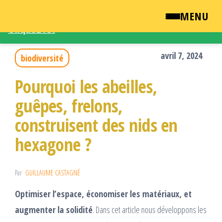
Une demande d'intervention – Une question ?
MENU
Cliquez ICI
Passer
QUI SOMMES NOUS ?
ce
avril 7, 2024
biodiversité
contenu
NEWSROOM
Pourquoi les abeilles,
guêpes, frelons,
TARIFS
construisent des nids en
ENGLISH
hexagone ?
CONTACT
Par
GUILLAUME CASTAGNÉ
Optimiser l’espace, économiser les matériaux, et
augmenter la solidité
. Dans cet article nous développons les