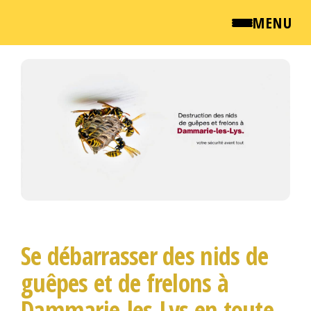
MENU
Passer
QUI SOMMES NOUS ?
ce
contenu
NEWSROOM
TARIFS
ENGLISH
CONTACT
Se débarrasser des nids de
guêpes et de frelons à
Dammarie-les-Lys en toute