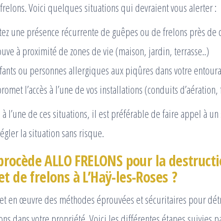
relons. Voici quelques situations qui devraient vous alerter :
tez une présence récurrente de guêpes ou de frelons près de 
ouve à proximité de zones de vie (maison, jardin, terrasse..)
enfants ou personnes allergiques aux piqûres dans votre entour
omet l’accès à l’une de vos installations (conduits d’aération, 
e à l’une de ces situations, il est préférable de faire appel à un
gler la situation sans risque.
ocède ALLO FRELONS pour la destructi
t de frelons à L’Haÿ-les-Roses ?
 en œuvre des méthodes éprouvées et sécuritaires pour détr
ons dans votre propriété. Voici les différentes étapes suivies p