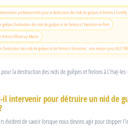
Intervention professionnelle pour la destruction des nids de guêpes et frelons à Gentilly
e guêpes Destruction des nids de guêpes et de frelons à Charenton-le-Pont
 frelons Villiers-sur-Marne
es Destruction des nids de guêpes et de frelons à Vincennes : une mission pour ALLO F
pour la destruction des nids de guêpes et frelons à L’Haÿ-les-
-il intervenir pour détruire un nid de 
?
ours évident de savoir lorsque nous devons agir pour stopper l’i