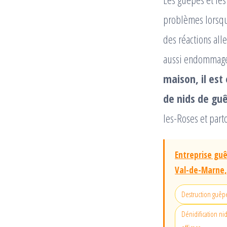
problèmes lorsqu’
des réactions all
aussi endommager
maison, il est
de nids de guê
les-Roses et par
Entreprise guê
Val-de-Marne,
Destruction guêpes
Dénidification ni