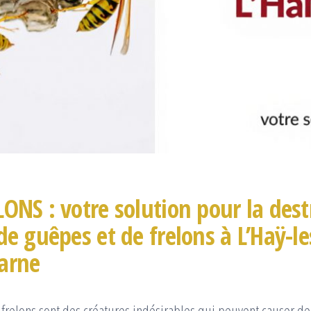
ONS : votre solution pour la dest
de guêpes et de frelons à L’Haÿ-le
arne
 frelons sont des créatures indésirables qui peuvent causer 