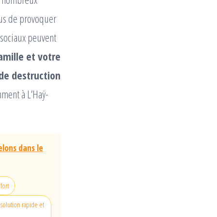
lus de provoquer
 sociaux peuvent
amille et votre
 de destruction
mment à L’Haÿ-
elons dans le
fort
solution rapide et