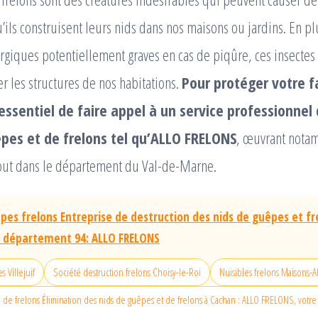
ils construisent leurs nids dans nos maisons ou jardins. En p
ergiques potentiellement graves en cas de piqûre, ces insectes
 les structures de nos habitations.
Pour protéger votre f
 essentiel de faire appel à un service professionnel
pes et de frelons tel qu’ALLO FRELONS
, œuvrant nota
tout dans le département du Val-de-Marne.
pes frelons Entreprise de destruction des nids de guêpes et fr
 département 94: ALLO FRELONS
 Villejuif
Société destruction frelons Choisy-le-Roi
Nuisibles frelons Maisons-Al
d de frelons Élimination des nids de guêpes et de frelons à Cachan : ALLO FRELONS, votre 