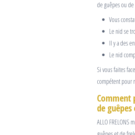
de guêpes ou de f
Vous consta
Le nid se tr
Il y a des 
Le nid compr
Si vous faites fac
compétent pour ré
Comment pr
de guêpes e
ALLO FRELONS met
guêpes et de frel