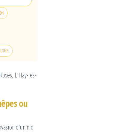
 94
RELONS
Roses, L'Hay-les-
guêpes ou
nvasion d’un nid