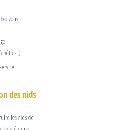
chez vous
age
fenêtres..)
 service
on des nids
uire les nids de
ar leur équipe :