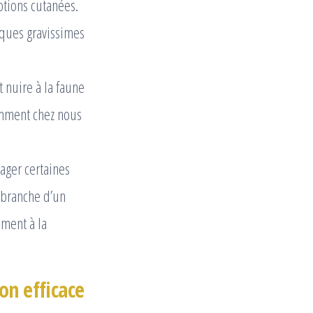
ptions cutanées.
iques gravissimes
 nuire à la faune
amment chez nous
ager certaines
e branche d’un
ement à la
on efficace