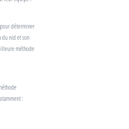
n pour déterminer
n du nid et son
meilleure méthode
 méthode
notamment :