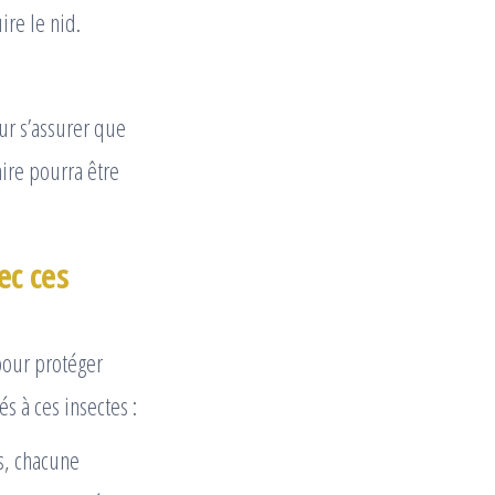
ire le nid.
ur s’assurer que
aire pourra être
ec ces
pour protéger
s à ces insectes :
is, chacune