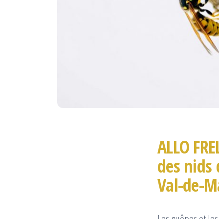
ALLO FREL
des nids 
Val-de-M
Les guêpes et les