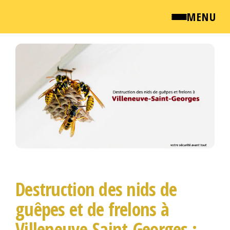
MENU
Passer
QUI SOMMES NOUS ?
ce
contenu
NEWSROOM
TARIFS
ENGLISH
CONTACT
Destruction des nids de
guêpes et de frelons à
Villeneuve-Saint-Georges :