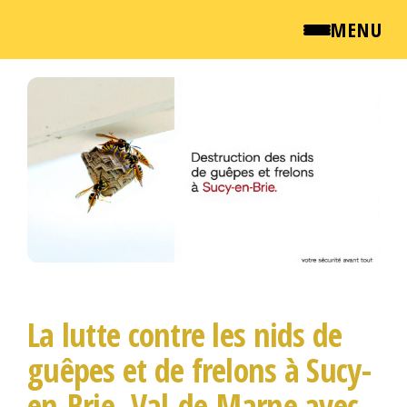
MENU
Passer
QUI SOMMES NOUS ?
ce
contenu
NEWSROOM
TARIFS
ENGLISH
CONTACT
La lutte contre les nids de
guêpes et de frelons à Sucy-
en-Brie, Val-de-Marne avec