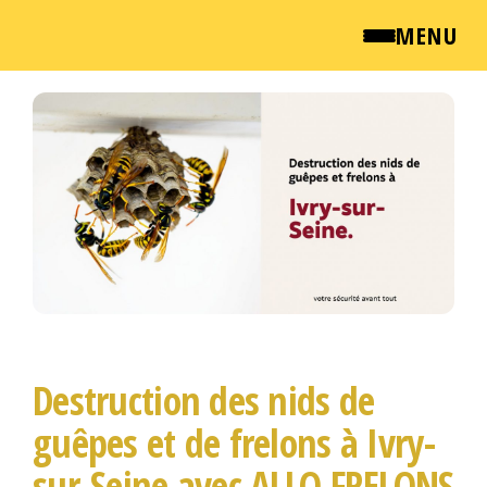
MENU
Passer
QUI SOMMES NOUS ?
ce
contenu
NEWSROOM
TARIFS
ENGLISH
CONTACT
Destruction des nids de
guêpes et de frelons à Ivry-
sur-Seine avec ALLO FRELONS