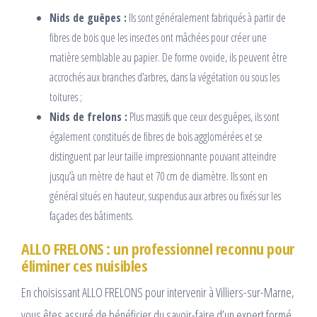
Nids de guêpes :
Ils sont généralement fabriqués à partir de
fibres de bois que les insectes ont mâchées pour créer une
matière semblable au papier. De forme ovoïde, ils peuvent être
accrochés aux branches d’arbres, dans la végétation ou sous les
toitures ;
Nids de frelons :
Plus massifs que ceux des guêpes, ils sont
également constitués de fibres de bois agglomérées et se
distinguent par leur taille impressionnante pouvant atteindre
jusqu’à un mètre de haut et 70 cm de diamètre. Ils sont en
général situés en hauteur, suspendus aux arbres ou fixés sur les
façades des bâtiments.
ALLO FRELONS : un professionnel reconnu pour
éliminer ces nuisibles
En choisissant ALLO FRELONS pour intervenir à Villiers-sur-Marne,
vous êtes assuré de bénéficier du savoir-faire d’un expert formé