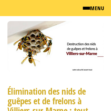
MENU
Passer
QUI SOMMES NOUS ?
ce
contenu
NEWSROOM
TARIFS
ENGLISH
CONTACT
Élimination des nids de
guêpes et de frelons à
Villiers-sur-Marne : tout