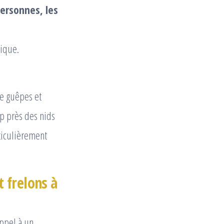
ersonnes, les
tique.
e guêpes et
op près des nids
ticulièrement
 frelons à
 appel à un