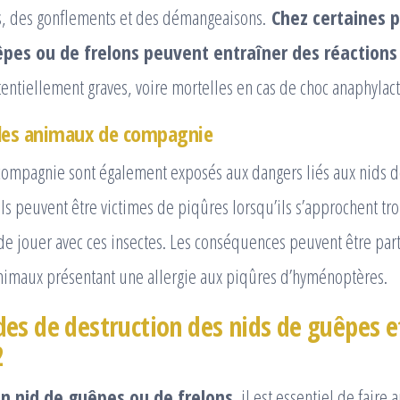
, des gonflements et des démangeaisons.
Chez certaines p
êpes ou de frelons peuvent entraîner des réactions
entiellement graves, voire mortelles en cas de choc anaphylac
 les animaux de compagnie
ompagnie sont également exposés aux dangers liés aux nids d
 ils peuvent être victimes de piqûres lorsqu’ils s’approchent tr
 de jouer avec ces insectes. Les conséquences peuvent être par
animaux présentant une allergie aux piqûres d’hyménoptères.
es de destruction des nids de guêpes et
2
un nid de guêpes ou de frelons
, il est essentiel de faire