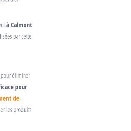
ent
à Calmont
isées par cette
s pour éliminer
ficace pour
ment de
ler les produits