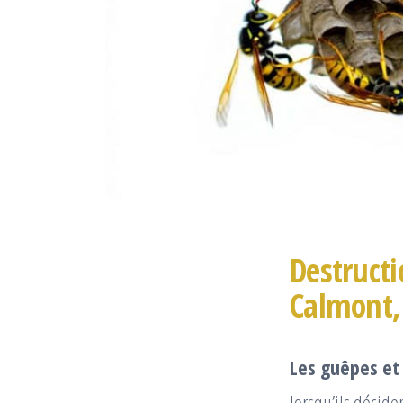
Destructi
Calmont,
Les guêpes et 
lorsqu’ils déciden