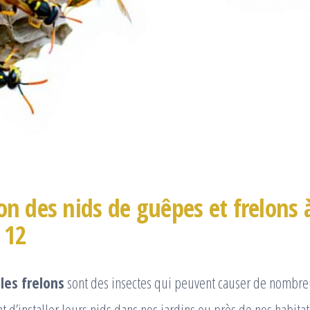
on des nids de guêpes et frelons 
 12
les frelons
sont des insectes qui peuvent causer de nombr
t d’installer leurs nids dans nos jardins ou près de nos habitati