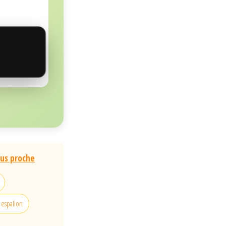
lus proche
 espalion