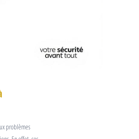
à
eux problèmes
ons. En effet, ces