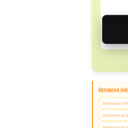
Entreprise nid
Exterminateur fr
Enlèvement nid d
Enlèvement nid 