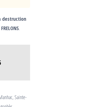
a destruction
 FRELONS
.
5
 Manhac, Sainte-
égonhès,