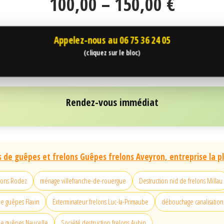
100,00 – 150,00 €
Appelez-nous au
06 75 36 24 05
(cliquez sur le bloc)
Rendez-vous immédiat
s de guêpes et frelons Guêpes frelons Aveyron, entreprise la p
elons Rodez
ménage villefranche-de-rouergue
Destruction nid de frelons Millau
e guêpes Flavin
Exterminateur frelons Luc-la-Primaube
débouchage canalisation
de guêpes Naucelle
Société destruction frelons Aubin