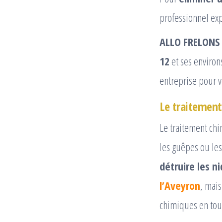
professionnel exp
ALLO FRELONS 
12
et ses environ
entreprise pour v
Le traitemen
Le traitement chi
les guêpes ou les
détruire les n
l’Aveyron
, mais
chimiques en tout