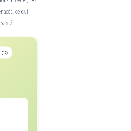
enacés, ce qui
 santé.
 (12)