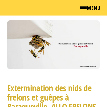
MENU
Passer
QUI SOMMES NOUS ?
ce
contenu
NEWSROOM
TARIFS
ENGLISH
CONTACT
Extermination des nids de
frelons et guêpes à
Baraqueville, ALLO FRELONS