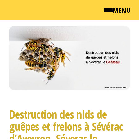
MENU
Passer
QUI SOMMES NOUS ?
ce
contenu
NEWSROOM
TARIFS
ENGLISH
CONTACT
Destruction des nids de
guêpes et frelons à Sévérac
d’Aveyron, Séverac le