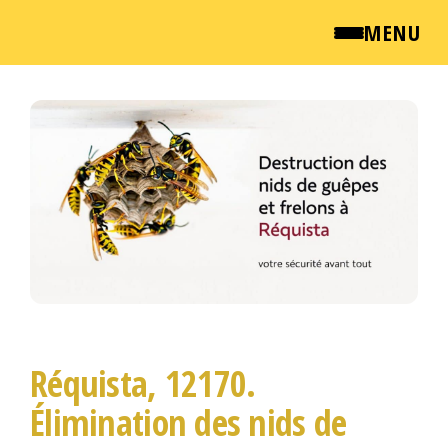
MENU
Passer
QUI SOMMES NOUS ?
ce
NEWSROOM
contenu
TARIFS
ENGLISH
CONTACT
Réquista, 12170.
Élimination des nids de