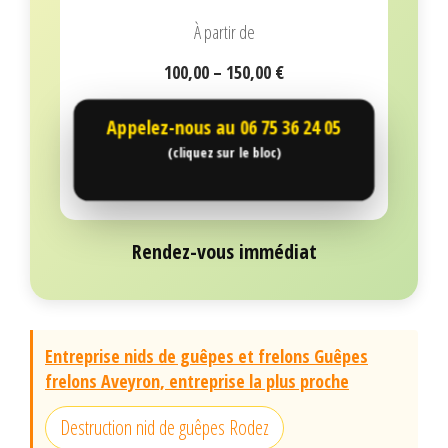
À partir de
100,00 – 150,00 €
Appelez-nous au
06 75 36 24 05
(cliquez sur le bloc)
Rendez-vous immédiat
Entreprise nids de guêpes et frelons Guêpes
frelons Aveyron, entreprise la plus proche
Destruction nid de guêpes Rodez