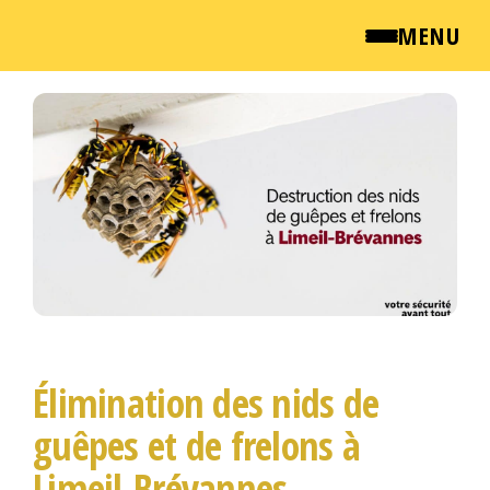
MENU
Passer
QUI SOMMES NOUS ?
ce
contenu
NEWSROOM
TARIFS
ENGLISH
CONTACT
Élimination des nids de
guêpes et de frelons à
Limeil-Brévannes