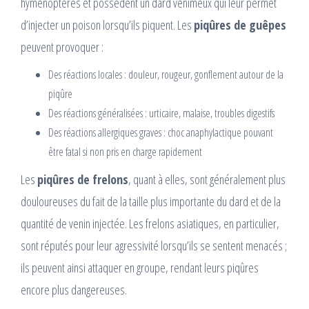
hyménoptères et possèdent un dard venimeux qui leur permet
d’injecter un poison lorsqu’ils piquent. Les
piqûres de guêpes
peuvent provoquer :
Des réactions locales : douleur, rougeur, gonflement autour de la
piqûre
Des réactions généralisées : urticaire, malaise, troubles digestifs
Des réactions allergiques graves : choc anaphylactique pouvant
être fatal si non pris en charge rapidement
Les
piqûres de frelons
, quant à elles, sont généralement plus
douloureuses du fait de la taille plus importante du dard et de la
quantité de venin injectée. Les frelons asiatiques, en particulier,
sont réputés pour leur agressivité lorsqu’ils se sentent menacés ;
ils peuvent ainsi attaquer en groupe, rendant leurs piqûres
encore plus dangereuses.