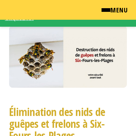
Une demande d'intervention – Une question ?
MENU
Cliquez ICI
Passer
QUI SOMMES NOUS ?
ce
contenu
NEWSROOM
TARIFS
ENGLISH
CONTACT
Élimination des nids de
guêpes et frelons à Six-
Fours-les-Plages