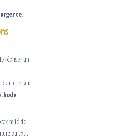
n
’urgence
.
ons
de réaliser un
é du nid et son
thode
proximité de
iture ou sous-