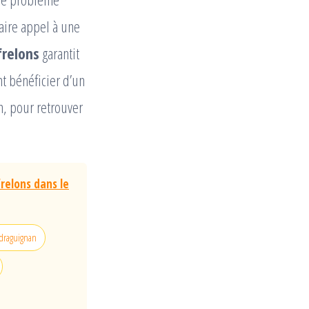
faire appel à une
frelons
garantit
t bénéficier d’un
n, pour retrouver
relons dans le
 draguignan