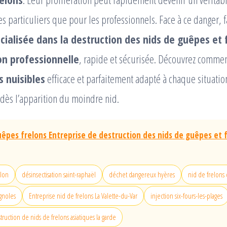
es particuliers que pour les professionnels. Face à ce danger, 
cialisée dans la destruction des nids de guêpes et 
on professionnelle
, rapide et sécurisée. Découvrez commen
 nuisibles
efficace et parfaitement adapté à chaque situatio
é dès l’apparition du moindre nid.
êpes frelons Entreprise de destruction des nids de guêpes et f
ulon
désinsectisation saint-raphaël
déchet dangereux hyères
nid de frelons
gnoles
Entreprise nid de frelons La Valette-du-Var
injection six-fours-les-plages
ruction de nids de frelons asiatiques la garde