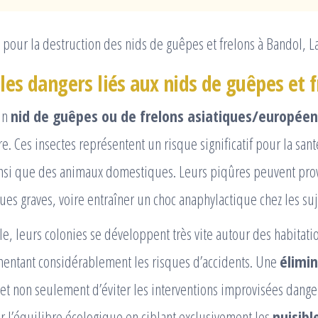
pour la destruction des nids de guêpes et frelons à Bandol, L
les dangers liés aux nids de guêpes et f
un
nid de guêpes ou de frelons asiatiques/européen
e. Ces insectes représentent un risque significatif pour la santé
nsi que des animaux domestiques. Leurs piqûres peuvent pr
ques graves, voire entraîner un choc anaphylactique chez les suj
le, leurs colonies se développent très vite autour des habitati
mentant considérablement les risques d’accidents. Une
élimi
t non seulement d’éviter les interventions improvisées dange
r l’équilibre écologique en ciblant exclusivement les
nuisibl