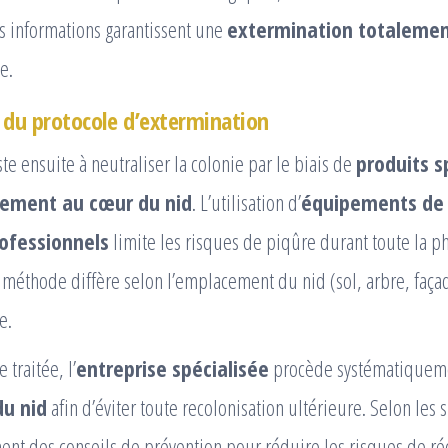
es informations garantissent une
extermination totalemen
e.
 du protocole d’extermination
te ensuite à neutraliser la colonie par le biais de
produits s
ctement au cœur du nid
. L’utilisation d’
équipements de 
rofessionnels
limite les risques de piqûre durant toute la p
a méthode diffère selon l’emplacement du nid (sol, arbre, façade
e.
 traitée, l’
entreprise spécialisée
procède systématiquem
u nid
afin d’éviter toute recolonisation ultérieure. Selon les s
nt des conseils de prévention pour réduire les risques de ré