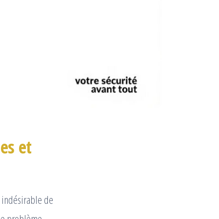
es et
 indésirable de
ble problème