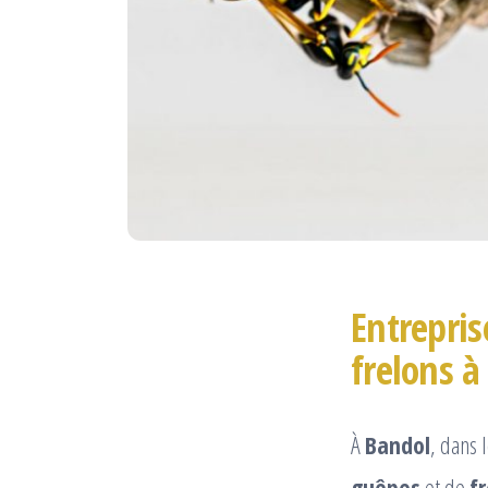
Entrepris
frelons 
À
Bandol
, dans 
guêpes
et de
f