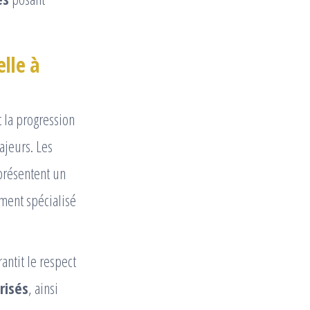
lle à
t la progression
ajeurs. Les
 présentent un
ment spécialisé
ntit le respect
risés
, ainsi