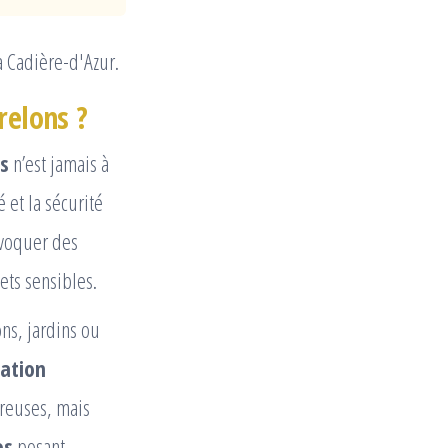
a Cadière-d'Azur.
relons ?
s
n’est jamais à
 et la sécurité
ovoquer des
ets sensibles.
ons, jardins ou
nation
reuses, mais
es
posant