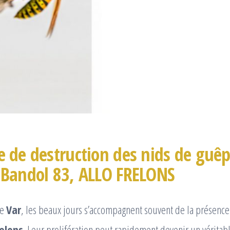
e de destruction des nids de guêp
à Bandol 83, ALLO FRELONS
le
Var
, les beaux jours s’accompagnent souvent de la présence
relons
. Leur prolifération peut rapidement devenir un vérita