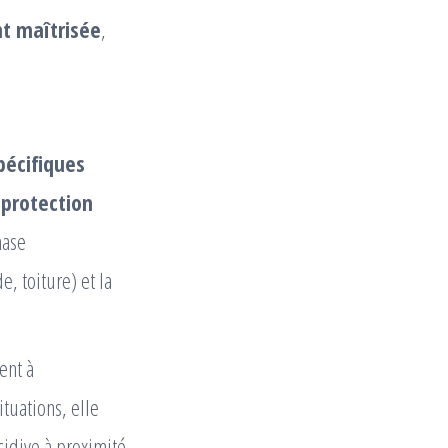
t maîtrisée
,
pécifiques
protection
hase
, toiture) et la
ent à
ituations, elle
cidive à proximité