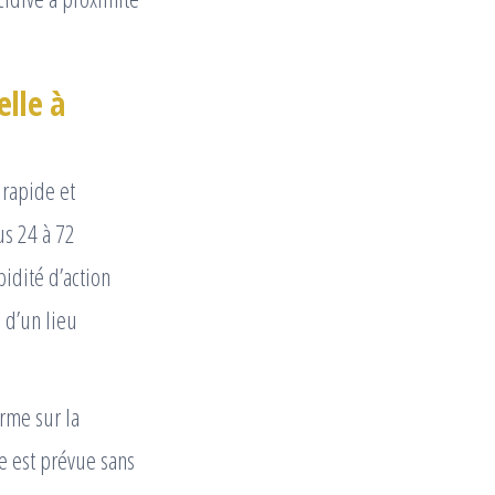
elle à
 rapide et
us 24 à 72
pidité d’action
 d’un lieu
rme sur la
e est prévue sans